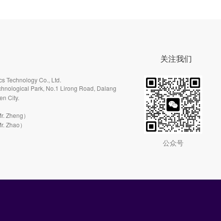
关注我们
s Technology Co., Ltd.
hnological Park, No.1 Lirong Road, Dalang
en City.
r. Zheng）
r. Zhao）
公众号