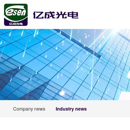
Company news
Industry news