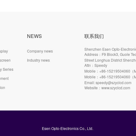
NEWS
联系我们
Shenzhen Esen Opto-Electronic
splay
Company news
Address：F9 Block3, Guole Tec
 screen
Industry news
Street Longhua District Shenzh
Attn：Speedy
ay Series
Mobile：+86-15219504060（M
Mobile：+86-15219504060（M
pment
Email: speedy@szyclcd.com
tion
Website：www.szyclcd.com
Esen Opto-Electronics Co., Ltd.