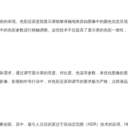
俗的表现。色彩还原是指显示屏能够准确地将原始图像中的颜色信息呈现
中的色彩参数进行精确调整。这些技术不仅提高了显示屏的色彩一致性，
际需求，通过调节显示屏的亮度、对比度、色温等参数，来优化图像的显
影像、影视制作等行业中，对色彩还原和调节的要求极为严格，点阵液晶
断创新。其中，最引人注目的莫过于高动态范围（HDR）技术的应用。H