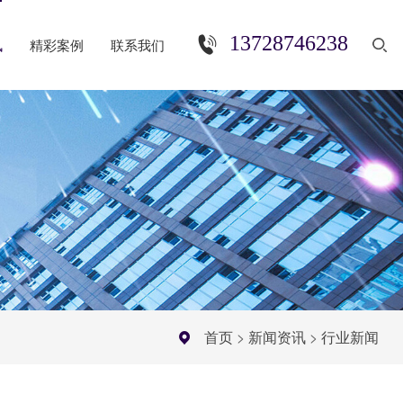
13728746238
讯
精彩案例
联系我们
首页
>
新闻资讯
>
行业新闻