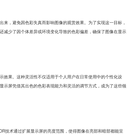
出来，避免因色彩失真而影响图像的观赏效果。为了实现这一目标，
还减少了因个体差异或环境变化导致的色彩偏差，确保了图像在显示
示效果。这种灵活性不仅适用于个人用户在日常使用中的个性化设
显示屏凭借其出色的色彩表现能力和灵活的调节方式，成为了这些领
DR技术通过扩展显示屏的亮度范围，使得图像在亮部和暗部都能呈