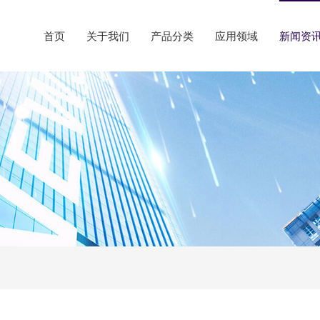
首页
关于我们
产品分类
应用领域
新闻资