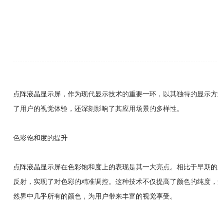
点阵液晶显示屏，作为现代显示技术的重要一环，以其独特的显示方
了用户的视觉体验，还深刻影响了其应用场景的多样性。
色彩饱和度的提升
点阵液晶显示屏在色彩饱和度上的表现是其一大亮点。相比于早期的
反射，实现了对色彩的精准调控。这种技术不仅提高了颜色的纯度，
然界中几乎所有的颜色，为用户带来丰富的视觉享受。