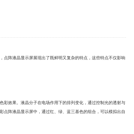
，点阵液晶显示屏展现出了既鲜明又复杂的特点，这些特点不仅影响
色彩效果。液晶分子在电场作用下的排列变化，通过控制光的透射与
彩点阵液晶显示屏中，通过红、绿、蓝三基色的组合，可以模拟出自