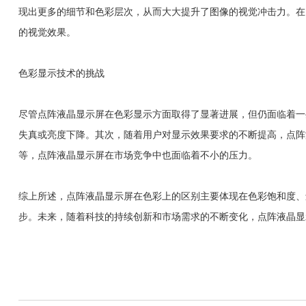
现出更多的细节和色彩层次，从而大大提升了图像的视觉冲击力。在
的视觉效果。
色彩显示技术的挑战
尽管点阵液晶显示屏在色彩显示方面取得了显著进展，但仍面临着一
失真或亮度下降。其次，随着用户对显示效果要求的不断提高，点阵液
等，点阵液晶显示屏在市场竞争中也面临着不小的压力。
综上所述，点阵液晶显示屏在色彩上的区别主要体现在色彩饱和度、
步。未来，随着科技的持续创新和市场需求的不断变化，点阵液晶显